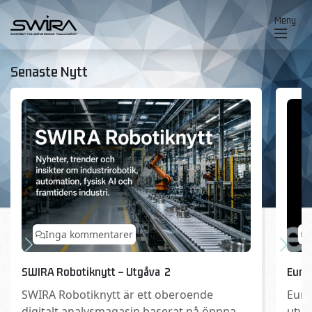
Skip to content
Meny
Senaste Nytt
Inga kommentarer
SWIRA Robotiknytt – Utgåva 2
Euro
SWIRA Robotiknytt är ett oberoende
Euro
digitalt analysmagasin baserat på öppna
utve