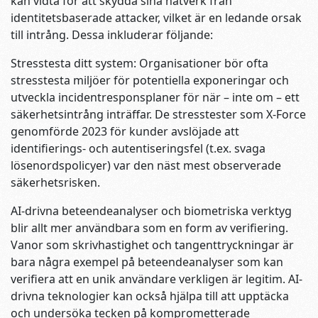
kan vidta för att skydda sina nätverk från
identitetsbaserade attacker, vilket är en ledande orsak
till intrång. Dessa inkluderar följande:
Stresstesta ditt system: Organisationer bör ofta
stresstesta miljöer för potentiella exponeringar och
utveckla incidentresponsplaner för när – inte om – ett
säkerhetsintrång inträffar. De stresstester som X-Force
genomförde 2023 för kunder avslöjade att
identifierings- och autentiseringsfel (t.ex. svaga
lösenordspolicyer) var den näst mest observerade
säkerhetsrisken.
AI-drivna beteendeanalyser och biometriska verktyg
blir allt mer användbara som en form av verifiering.
Vanor som skrivhastighet och tangenttryckningar är
bara några exempel på beteendeanalyser som kan
verifiera att en unik användare verkligen är legitim. AI-
drivna teknologier kan också hjälpa till att upptäcka
och undersöka tecken på komprometterade