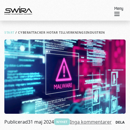
Skip to content
Meny
START
/
CYBERATTACKER HOTAR TILLVERKNINGSINDUSTRIN
Publicerad
31 maj 2024
Inga kommentarer
NYHET
DELA