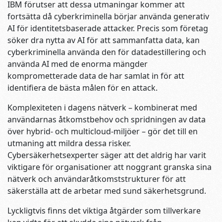
IBM förutser att dessa utmaningar kommer att
fortsätta då cyberkriminella börjar använda generativ
AI för identitetsbaserade attacker. Precis som företag
söker dra nytta av AI för att sammanfatta data, kan
cyberkriminella använda den för datadestillering och
använda AI med de enorma mängder
komprometterade data de har samlat in för att
identifiera de bästa målen för en attack.
Komplexiteten i dagens nätverk – kombinerat med
användarnas åtkomstbehov och spridningen av data
över hybrid- och multicloud-miljöer – gör det till en
utmaning att mildra dessa risker.
Cybersäkerhetsexperter säger att det aldrig har varit
viktigare för organisationer att noggrant granska sina
nätverk och användaråtkomststrukturer för att
säkerställa att de arbetar med sund säkerhetsgrund.
Lyckligtvis finns det viktiga åtgärder som tillverkare