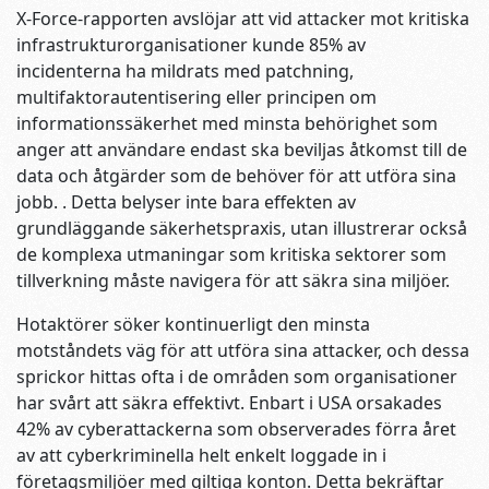
X-Force-rapporten avslöjar att vid attacker mot kritiska
infrastrukturorganisationer kunde 85% av
incidenterna ha mildrats med patchning,
multifaktorautentisering eller principen om
informationssäkerhet med minsta behörighet som
anger att användare endast ska beviljas åtkomst till de
data och åtgärder som de behöver för att utföra sina
jobb. . Detta belyser inte bara effekten av
grundläggande säkerhetspraxis, utan illustrerar också
de komplexa utmaningar som kritiska sektorer som
tillverkning måste navigera för att säkra sina miljöer.
Hotaktörer söker kontinuerligt den minsta
motståndets väg för att utföra sina attacker, och dessa
sprickor hittas ofta i de områden som organisationer
har svårt att säkra effektivt. Enbart i USA orsakades
42% av cyberattackerna som observerades förra året
av att cyberkriminella helt enkelt loggade in i
företagsmiljöer med giltiga konton. Detta bekräftar