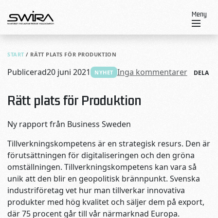
Skip to content
Meny
START
/
RÄTT PLATS FÖR PRODUKTION
Publicerad
20 juni 2021
Inga kommentarer
NYHET
DELA
Rätt plats för Produktion
Ny rapport från Business Sweden
Tillverkningskompetens är en strategisk resurs. Den är
förutsättningen för digitaliseringen och den gröna
omställningen. Tillverkningskompetens kan vara så
unik att den blir en geopolitisk brännpunkt. Svenska
industriföretag vet hur man tillverkar innovativa
produkter med hög kvalitet och säljer dem på export,
där 75 procent går till vår närmarknad Europa.