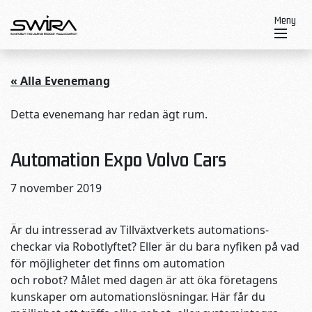
Skip to content
Meny
« Alla Evenemang
Detta evenemang har redan ägt rum.
Automation Expo Volvo Cars
7 november 2019
Är du intresserad av Tillväxt­verkets automa­tions­
checkar via Robotlyftet? Eller är du bara nyfiken på vad
för möjligheter det finns om automation
och robot? Målet med dagen är att öka företagens
kunskaper om automa­tions­lös­ningar. Här får du