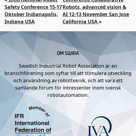
Safety Conference 15-17
Robots, advanced vision &
Oktober Indianapolis,
AI 12-13 November San Jose
Indiana USA
California USA
»
OM SWIRA
Swedish Industrial Robot Association är en
branschförening som syftar till att stimulera utveckling
och användning av robotteknik, och att vara ett
samlande forum för intressenter inom svensk
robotautomation.