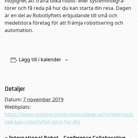
möjlighet att träffa olika robot- eller syste­min­teg­ra­
törer och få reda på hur du kan starta din resa. Dagen
är en del av Robot­lyftets erbjudande till små och
medelstora företag för att främja roboti­sering och
automation.
Lägg till i kalender
Detaljer
Datum:
7 november 2019
Webbplats:
https://www.goteborgstekniskacollege.se/nyheter/auto
vad-kan-robotlyftet-gora-for-dig
«
International Robot
Conference Collaborative