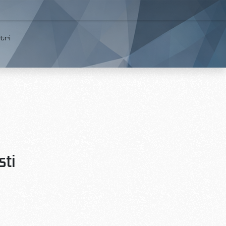
tri
sti