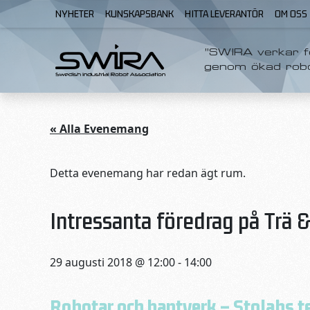
Skip to content
NYHETER
KUNSKAPSBANK
HITTA LEVERANTÖR
OM OSS
”SWIRA verkar fö
genom ökad rob
« Alla Evenemang
Detta evenemang har redan ägt rum.
Intressanta föredrag på Trä
29 augusti 2018 @ 12:00
-
14:00
Robotar och hantverk – Stolabs t