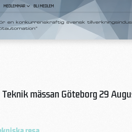
MEDLEMMAR
BLI MEDLEM
r en konkurrenskraftig svensk tillverkningsindus
otautomation”
 & Teknik mässan Göteborg 29 Augu
ekniska resa