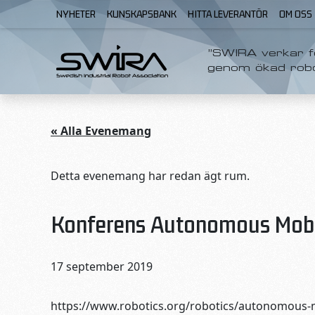
Skip to content
NYHETER
KUNSKAPSBANK
HITTA LEVERANTÖR
OM OSS
”SWIRA verkar fö
genom ökad rob
« Alla Evenemang
Detta evenemang har redan ägt rum.
Konferens Autonomous Mobil
17 september 2019
https://www.robotics.org/robotics/autonomous-