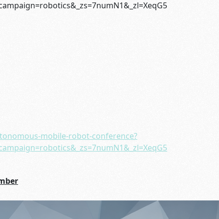
campaign=robotics&_zs=7numN1&_zl=XeqG5
autonomous-mobile-robot-conference?
campaign=robotics&_zs=7numN1&_zl=XeqG5
ember