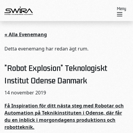
Skip to content
Meny
« Alla Evenemang
Detta evenemang har redan ägt rum.
”Robot Explosion” Teknologiskt
Institut Odense Danmark
14 november 2019
Få Inspiration för ditt nästa steg med Robotar och
Automation på Teknikinstituten i Odense, där får
du en inblick i morgondagens produktions och
robotteknik.