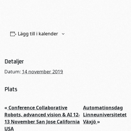
Lägg till i kalender
Detaljer
Datum:
14 november 2019
Plats
«
Conference Collaborative
Automationsdag
Robots, advanced vision & AI 12-
Linneuniversitetet
13 November San Jose California
Växjö
»
USA