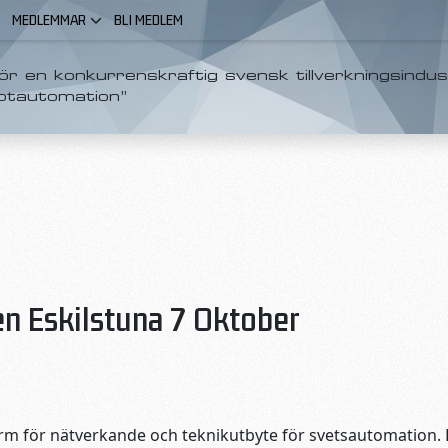
MEDLEMMAR
BLI MEDLEM
r en konkurrenskraftig svensk tillverkningsindus
otautomation”
 Eskilstuna 7 Oktober
m för nätverkande och teknikutbyte för svetsautomation. Hj