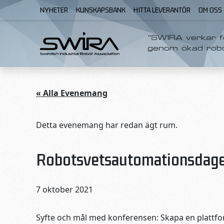
Skip to content
NYHETER
KUNSKAPSBANK
HITTA LEVERANTÖR
OM OSS
”SWIRA verkar fö
genom ökad rob
« Alla Evenemang
Detta evenemang har redan ägt rum.
Robotsvetsautomationsdagen
7 oktober 2021
Syfte och mål med konferensen: Skapa en plattfor