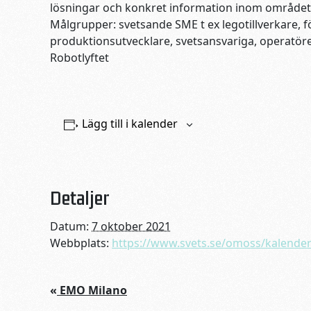
lösningar och konkret information inom området
Målgrupper: svetsande SME t ex legotillverkare, fö
produktionsutvecklare, svetsansvariga, operatör
Robotlyftet
Lägg till i kalender
Detaljer
Datum:
7 oktober 2021
Webbplats:
https://www.svets.se/omoss/kalend
«
EMO Milano