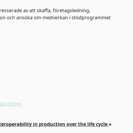
resserade av att skaffa, företagsledning,
mation och ansöka om medverkan i stödprogrammet
5bc3.html
teroperability in production over the life cycle
»