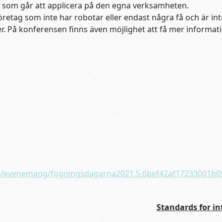
 som går att applicera på den egna verksamheten.
retag som inte har robotar eller endast några få och är int
er. På konferensen finns även möjlighet att få mer infor
er/evenemang/fogningsdagarna2021.5.6bef42af17233001b0
Standards for in