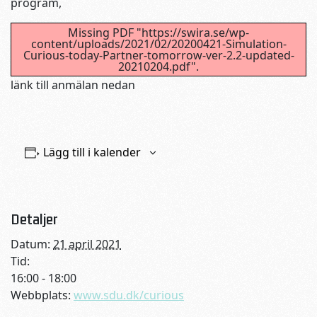
program,
Missing PDF "https://swira.se/wp-
content/uploads/2021/02/20200421-Simulation-
Curious-today-Partner-tomorrow-ver-2.2-updated-
20210204.pdf".
länk till anmälan nedan
Lägg till i kalender
Detaljer
Datum:
21 april 2021
Tid:
16:00 - 18:00
Webbplats:
www.sdu.dk/curious