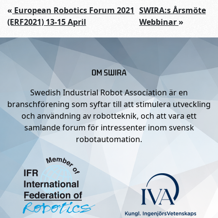
«
European Robotics Forum 2021
SWIRA:s Årsmöte
(ERF2021) 13-15 April
Webbinar
»
OM SWIRA
Swedish Industrial Robot Association är en
branschförening som syftar till att stimulera utveckling
och användning av robotteknik, och att vara ett
samlande forum för intressenter inom svensk
robotautomation.