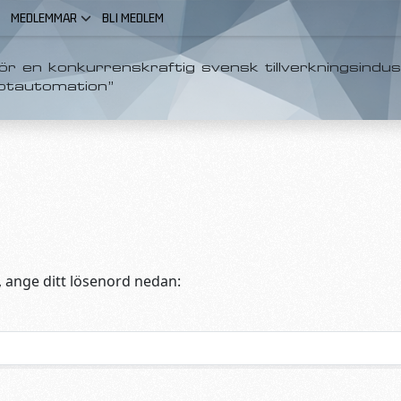
MEDLEMMAR
BLI MEDLEM
r en konkurrenskraftig svensk tillverkningsindus
otautomation”
, ange ditt lösenord nedan: