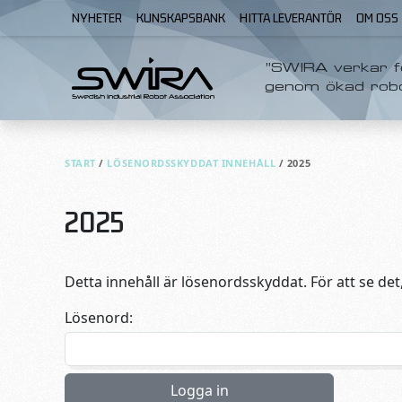
Skip to content
NYHETER
KUNSKAPSBANK
HITTA LEVERANTÖR
OM OSS
”SWIRA verkar fö
genom ökad rob
START
/
LÖSENORDSSKYDDAT INNEHÅLL
/
2025
2025
Detta innehåll är lösenordsskyddat. För att se det
Lösenord: