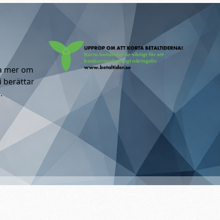
ta mer om
i berättar
.