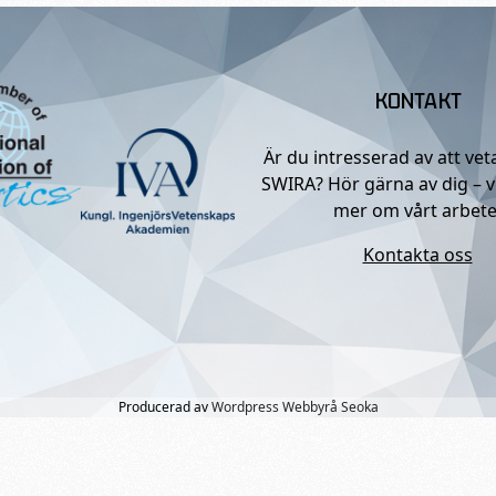
KONTAKT
Är du intresserad av att ve
SWIRA? Hör gärna av dig – v
mer om vårt arbete
Kontakta oss
Producerad av
Wordpress Webbyrå Seoka