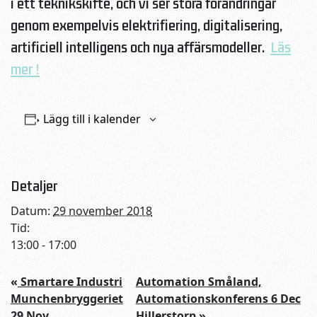
i ett teknikskifte, och vi ser stora förändringar
genom exempelvis elektrifiering, digitalisering,
artificiell intelligens och nya affärsmodeller.
Läs
mer !
Lägg till i kalender
Detaljer
Datum:
29 november 2018
Tid:
13:00 - 17:00
«
Smartare Industri
Automation Småland,
Munchenbryggeriet
Automationskonferens 6 Dec
29 Nov
Hillerstorp
»