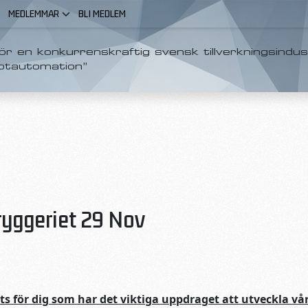
MEDLEMMAR
BLI MEDLEM
r en konkurrenskraftig svensk tillverkningsindus
otautomation”
ryggeriet 29 Nov
s för dig som har det viktiga uppdraget att utveckla vår