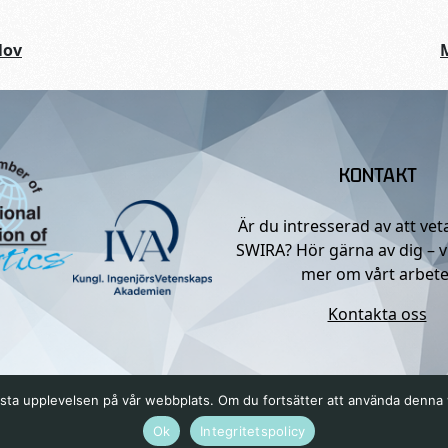
Nov
KONTAKT
Är du intresserad av att ve
SWIRA? Hör gärna av dig – v
mer om vårt arbete
Kontakta oss
n bästa upplevelsen på vår webbplats. Om du fortsätter att använda denn
Ok
Integritetspolicy