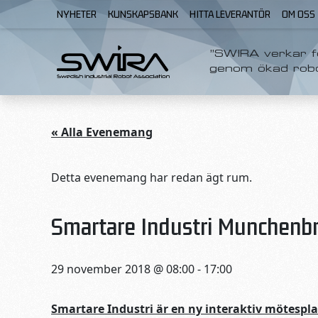
Skip to content
NYHETER
KUNSKAPSBANK
HITTA LEVERANTÖR
OM OSS
”SWIRA verkar fö
genom ökad rob
« Alla Evenemang
Detta evenemang har redan ägt rum.
Smartare Industri Munchenb
29 november 2018 @ 08:00
-
17:00
Smartare Industri är en ny interaktiv mötesplat