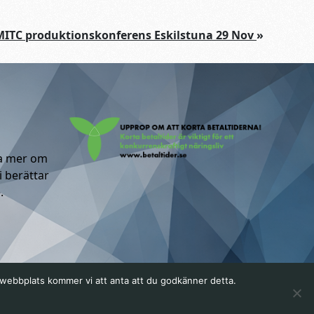
MITC produktionskonferens Eskilstuna 29 Nov
»
ta mer om
i berättar
.
a webbplats kommer vi att anta att du godkänner detta.