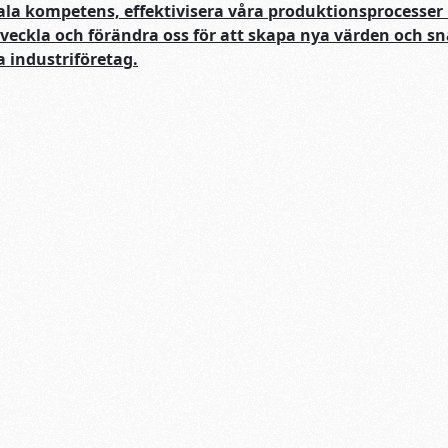
itala kompetens, effektivisera våra produktionsprocesse
utveckla och förändra oss för att skapa nya värden och
a industriföretag.