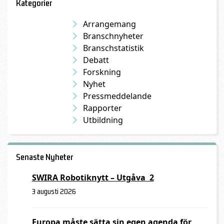
automations
Kategorier
center
Arrangemang
i
Branschnyheter
Växjö
Branschstatistik
Debatt
Forskning
Nyhet
Pressmeddelande
Rapporter
Utbildning
Senaste Nyheter
SWIRA Robotiknytt – Utgåva 2
3 augusti 2026
Europa måste sätta sin egen agenda för