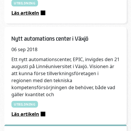
UTBILDNING
Läs artikeln
:
Har
Inga kommentarer
du
planer
Published on:
Categories:
Nytt automations center i Växjö
på
06 sep 2018
en
automationslösning
Ett nytt automationscenter, EPIC, invigdes den 21
i
augusti på Linnéuniversitet i Växjö. Visionen är
din
att kunna förse tillverkningsföretagen i
produktion?
regionen med den tekniska
kompetensförsörjningen de behöver, både vad
gäller kvantitet och
UTBILDNING
Läs artikeln
:
Nytt