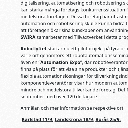
digitalisering, automatisering och robotisering sk
kan stärka många företags konkurrenssituation f
medelstora företagen. Dessa företag har oftast 
automation och robotisering skulle kunna bidra til
att företagen ökar sina kunskaper om användning 
SWIRA
samarbetar med Tillväxtverket i detta pro
Robotlyftet
startar nu ett pilotprojekt på fyra
varje ort genomförs ett robotautomationsseminariu
även en
”Automation Expo
”, där robotleverantö
finns på plats för att visa sina produkter och tjä
flexibla automationslösningar för tillverkningsin
komponentleverantörer visar hur modern automa
mindre och medelstora tillverkande företag. Det 
september med över 120 deltagare.
Anmälan och mer information se respektive ort:
Karlstad 11/9
,
Landskrona 18/9
,
Borås 25/9.