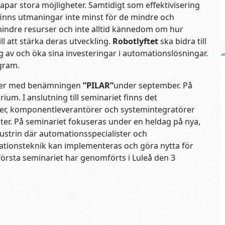
apar stora möjligheter. Samtidigt som effektivisering
inns utmaningar inte minst för de mindre och
mindre resurser och inte alltid kännedom om hur
l att stärka deras utveckling.
Robotlyftet
ska bidra till
av och öka sina investeringar i automationslösningar.
gram.
 orter med benämningen
”PILAR”
under september. På
m. I anslutning till seminariet finns det
rer, komponentleverantörer och systemintegratörer
nster. På seminariet fokuseras under en heldag på nya,
dustrin där automationsspecialister och
tionsteknik kan implementeras och göra nytta för
första seminariet har genomförts i Luleå den 3