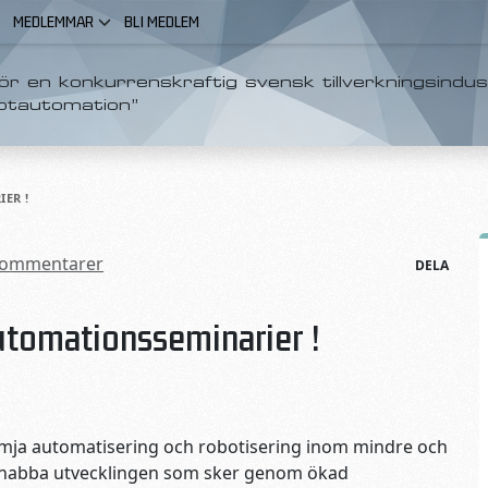
MEDLEMMAR
BLI MEDLEM
r en konkurrenskraftig svensk tillverkningsindus
otautomation”
ER !
kommentarer
DELA
utomationsseminarier !
rämja automatisering och robotisering inom mindre och
n snabba utvecklingen som sker genom ökad