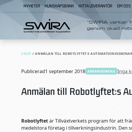
Skip to content
NYHETER
KUNSKAPSBANK
HITTA LEVERANTÖR
OM OSS
”SWIRA verkar fö
genom ökad rob
START
/
ANMÄLAN TILL ROBOTLYFTET:S AUTOMATIONSSEMINARI
Publicerad
1 september 2018
Inga 
ARRANGEMANG
Anmälan till Robotlyftet:s A
Robotlyftet
är Tillväxtverkets program för att f
medelstora företag i tillverkningsindustrin. De