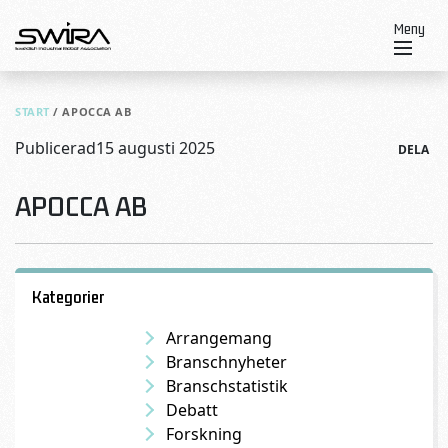
Skip to content
Meny
START
/
APOCCA AB
Publicerad
15 augusti 2025
DELA
APOCCA AB
Kategorier
Arrangemang
Branschnyheter
Branschstatistik
Debatt
Forskning