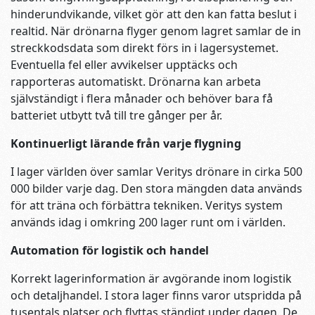
hinderundvikande, vilket gör att den kan fatta beslut i
realtid. När drönarna flyger genom lagret samlar de in
streckkodsdata som direkt förs in i lagersystemet.
Eventuella fel eller avvikelser upptäcks och
rapporteras automatiskt. Drönarna kan arbeta
självständigt i flera månader och behöver bara få
batteriet utbytt två till tre gånger per år.
Kontinuerligt lärande från varje flygning
I lager världen över samlar Veritys drönare in cirka 500
000 bilder varje dag. Den stora mängden data används
för att träna och förbättra tekniken. Veritys system
används idag i omkring 200 lager runt om i världen.
Automation för logistik och handel
Korrekt lagerinformation är avgörande inom logistik
och detaljhandel. I stora lager finns varor utspridda på
tusentals platser och flyttas ständigt under dagen. De