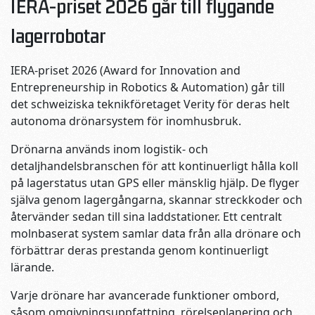
IERA-priset 2026 går till flygande
lagerrobotar
IERA-priset 2026 (Award for Innovation and
Entrepreneurship in Robotics & Automation) går till
det schweiziska teknikföretaget Verity för deras helt
autonoma drönarsystem för inomhusbruk.
Drönarna används inom logistik- och
detaljhandelsbranschen för att kontinuerligt hålla koll
på lagerstatus utan GPS eller mänsklig hjälp. De flyger
själva genom lagergångarna, skannar streckkoder och
återvänder sedan till sina laddstationer. Ett centralt
molnbaserat system samlar data från alla drönare och
förbättrar deras prestanda genom kontinuerligt
lärande.
Varje drönare har avancerade funktioner ombord,
såsom omgivningsuppfattning, rörelseplanering och