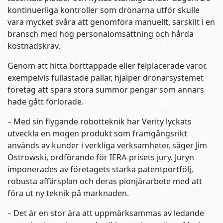
kontinuerliga kontroller som drönarna utför skulle
vara mycket svåra att genomföra manuellt, särskilt i en
bransch med hög personalomsättning och hårda
kostnadskrav.
Genom att hitta borttappade eller felplacerade varor,
exempelvis fullastade pallar, hjälper drönarsystemet
företag att spara stora summor pengar som annars
hade gått förlorade.
– Med sin flygande robotteknik har Verity lyckats
utveckla en mogen produkt som framgångsrikt
används av kunder i verkliga verksamheter, säger Jim
Ostrowski, ordförande för IERA-prisets jury. Juryn
imponerades av företagets starka patentportfölj,
robusta affärsplan och deras pionjärarbete med att
föra ut ny teknik på marknaden.
– Det är en stor ära att uppmärksammas av ledande