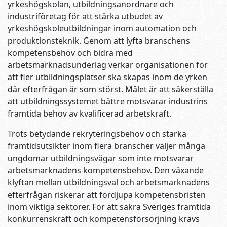
yrkeshögskolan, utbildningsanordnare och
industriföretag för att stärka utbudet av
yrkeshögskoleutbildningar inom automation och
produktionsteknik. Genom att lyfta branschens
kompetensbehov och bidra med
arbetsmarknadsunderlag verkar organisationen för
att fler utbildningsplatser ska skapas inom de yrken
där efterfrågan är som störst. Målet är att säkerställa
att utbildningssystemet bättre motsvarar industrins
framtida behov av kvalificerad arbetskraft.
Trots betydande rekryteringsbehov och starka
framtidsutsikter inom flera branscher väljer många
ungdomar utbildningsvägar som inte motsvarar
arbetsmarknadens kompetensbehov. Den växande
klyftan mellan utbildningsval och arbetsmarknadens
efterfrågan riskerar att fördjupa kompetensbristen
inom viktiga sektorer. För att säkra Sveriges framtida
konkurrenskraft och kompetensförsörjning krävs