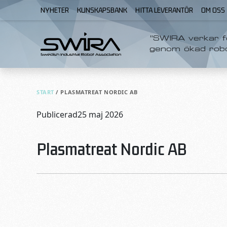
Skip to content
NYHETER
KUNSKAPSBANK
HITTA LEVERANTÖR
OM OSS
”SWIRA verkar fö
genom ökad rob
START
/
PLASMATREAT NORDIC AB
Publicerad
25 maj 2026
Plasmatreat Nordic AB