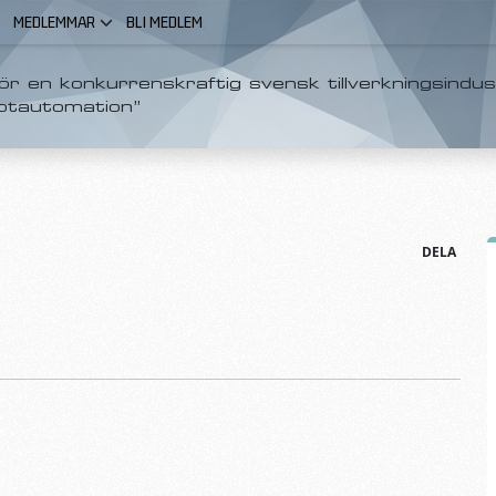
MEDLEMMAR
BLI MEDLEM
r en konkurrenskraftig svensk tillverkningsindus
otautomation”
DELA