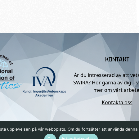
KONTAKT
Är du intresserad av att ve
SWIRA? Hör gärna av dig – v
mer om vårt arbete
Kontakta oss
n bästa upplevelsen på vår webbplats. Om du fortsätter att använda denn
Ok
Integritetspolicy