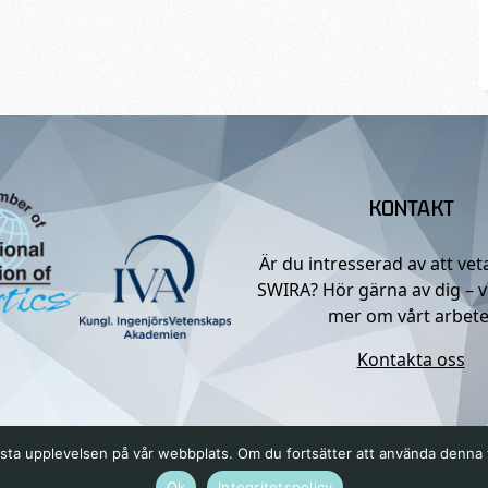
KONTAKT
Är du intresserad av att ve
SWIRA? Hör gärna av dig – v
mer om vårt arbete
Kontakta oss
n bästa upplevelsen på vår webbplats. Om du fortsätter att använda denn
Ok
Integritetspolicy