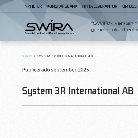
Skip to content
NYHETER
KUNSKAPSBANK
HITTA LEVERANTÖR
OM OSS
”SWIRA verkar fö
genom ökad rob
START
/
SYSTEM 3R INTERNATIONAL AB
Publicerad
6 september 2025
System 3R International AB