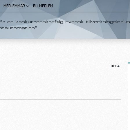
MEDLEMMAR
BLI MEDLEM
r en konkurrenskraftig svensk tillverkningsindus
otautomation”
DELA