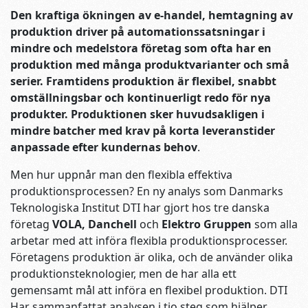
Den kraftiga ökningen av e-handel, hemtagning av
produktion driver på
automationssatsningar i
mindre och medelstora företag som ofta har en
produktion med många produktvarianter och små
serier. Framtidens produktion är flexibel, snabbt
omställningsbar och kontinuerligt redo för nya
produkter. Produktionen sker huvudsakligen i
mindre batcher med krav på korta leveranstider
anpassade efter kundernas behov
.
Men hur uppnår man den flexibla effektiva
produktionsprocessen? En ny analys som Danmarks
Teknologiska Institut DTI har gjort hos tre danska
företag
VOLA, Danchell
och
Elektro Gruppen
som alla
arbetar med att införa flexibla produktionsprocesser.
Företagens produktion är olika, och de använder olika
produktionsteknologier, men de har alla ett
gemensamt mål att införa en flexibel produktion. DTI
Har sammanfattat analysen i tio steg som hjälper