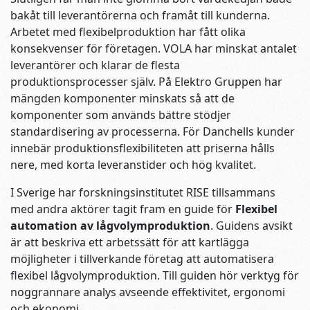
bakåt till leverantörerna och framåt till kunderna.
Arbetet med flexibelproduktion har fått olika
konsekvenser för företagen. VOLA har minskat antalet
leverantörer och klarar de flesta
produktionsprocesser själv. På Elektro Gruppen har
mängden komponenter minskats så att de
komponenter som används bättre stödjer
standardisering av processerna. För Danchells kunder
innebär produktionsflexibiliteten att priserna hålls
nere, med korta leveranstider och hög kvalitet.
I Sverige har forskningsinstitutet RISE tillsammans
med andra aktörer tagit fram en guide för
Flexibel
automation av lågvolymproduktion
. Guidens avsikt
är att beskriva ett arbetssätt för att kartlägga
möjligheter i tillverkande företag att automatisera
flexibel lågvolymproduktion. Till guiden hör verktyg för
noggrannare analys avseende effektivitet, ergonomi
och ekonomi