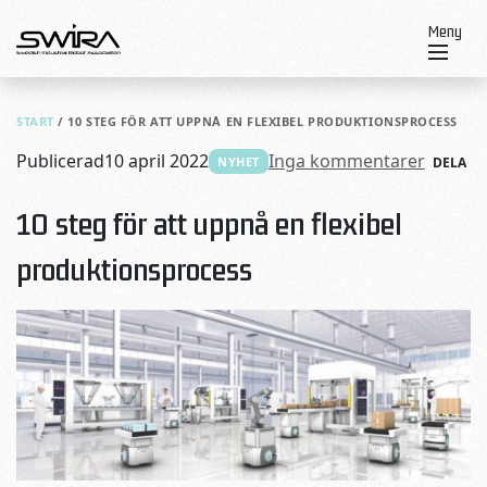
Skip to content
Meny
START
/
10 STEG FÖR ATT UPPNÅ EN FLEXIBEL PRODUKTIONSPROCESS
Publicerad
10 april 2022
Inga kommentarer
NYHET
DELA
10 steg för att uppnå en flexibel
produktionsprocess