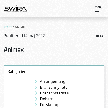
Skip to content
Meny
START
/
ANIMEX
Publicerad
14 maj 2022
DELA
Animex
Kategorier
Arrangemang
Branschnyheter
Branschstatistik
Debatt
Forskning