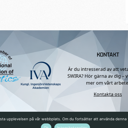
KONTAKT
Är du intresserad av att ve
SWIRA? Hör gärna av dig – v
mer om vårt arbete
Kontakta oss
n bästa upplevelsen på vår webbplats. Om du fortsätter att använda denn
Ok
Integritetspolicy