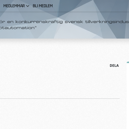
MEDLEMMAR
BLI MEDLEM
r en konkurrenskraftig svensk tillverkningsindus
otautomation”
DELA