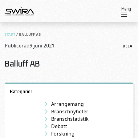
Skip to content
Meny
START
/
BALLUFF AB
Publicerad
9 juni 2021
DELA
Balluff AB
Kategorier
Arrangemang
Branschnyheter
Branschstatistik
Debatt
Forskning