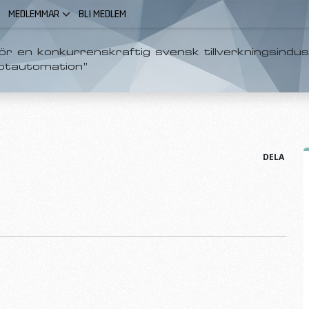
MEDLEMMAR
BLI MEDLEM
r en konkurrenskraftig svensk tillverkningsindus
otautomation”
DELA