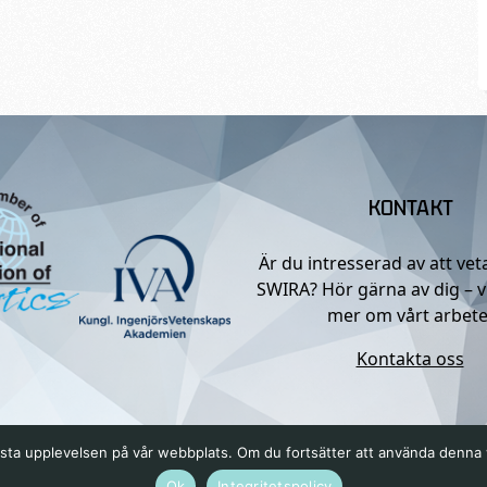
KONTAKT
Är du intresserad av att ve
SWIRA? Hör gärna av dig – v
mer om vårt arbete
Kontakta oss
n bästa upplevelsen på vår webbplats. Om du fortsätter att använda denn
Ok
Integritetspolicy