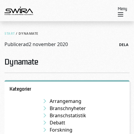
Skip to content
Meny
START
/
DYNAMATE
Publicerad
2 november 2020
DELA
Dynamate
Kategorier
Arrangemang
Branschnyheter
Branschstatistik
Debatt
Forskning