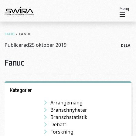
Skip to content
Meny
START
/
FANUC
Publicerad
25 oktober 2019
DELA
Fanuc
Kategorier
Arrangemang
Branschnyheter
Branschstatistik
Debatt
Forskning