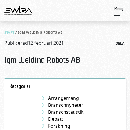
Skip to content
Meny
START
/
IGM WELDING ROBOTS AB
Publicerad
12 februari 2021
DELA
Igm Welding Robots AB
Kategorier
Arrangemang
Branschnyheter
Branschstatistik
Debatt
Forskning