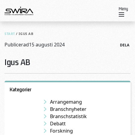
Skip to content
Meny
START
/
IGUS AB
Publicerad
15 augusti 2024
DELA
Igus AB
Kategorier
Arrangemang
Branschnyheter
Branschstatistik
Debatt
Forskning