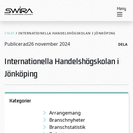
Skip to content
Meny
START
/
INTERNATIONELLA HANDELSHÖGSKOLAN I JÖNKÖPING
Publicerad
26 november 2024
DELA
Internationella Handelshögskolan i
Jönköping
Kategorier
Arrangemang
Branschnyheter
Branschstatistik