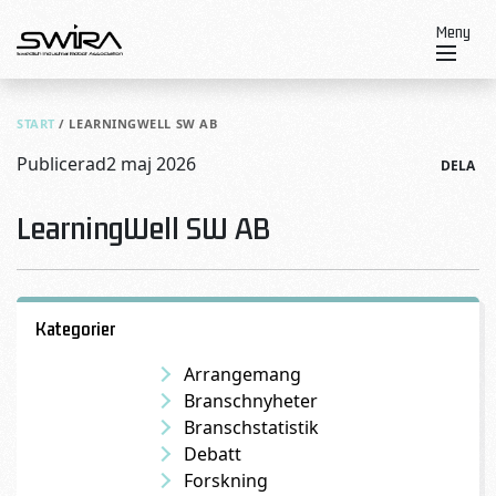
Skip to content
Meny
START
/
LEARNINGWELL SW AB
Publicerad
2 maj 2026
DELA
LearningWell SW AB
Kategorier
Arrangemang
Branschnyheter
Branschstatistik
Debatt
Forskning