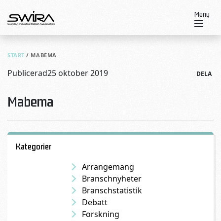
Skip to content
Meny
START
/
MABEMA
Publicerad
25 oktober 2019
DELA
Mabema
Kategorier
Arrangemang
Branschnyheter
Branschstatistik
Debatt
Forskning