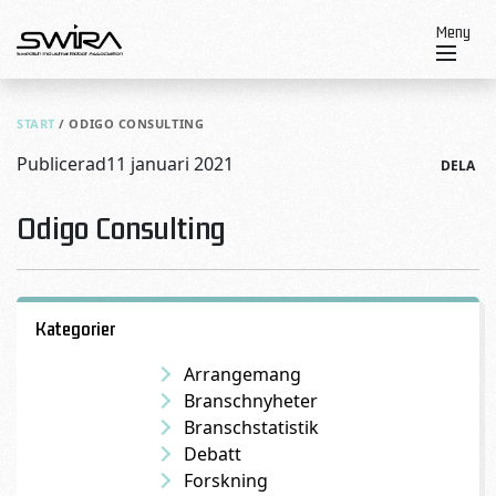
Skip to content
Meny
START
/
ODIGO CONSULTING
Publicerad
11 januari 2021
DELA
Odigo Consulting
Kategorier
Arrangemang
Branschnyheter
Branschstatistik
Debatt
Forskning