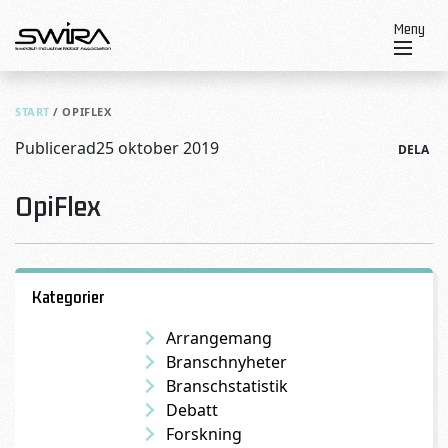
Skip to content
Meny
START
/
OPIFLEX
Publicerad
25 oktober 2019
DELA
OpiFlex
Kategorier
Arrangemang
Branschnyheter
Branschstatistik
Debatt
Forskning