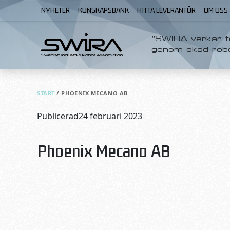
Skip to content
NYHETER
KUNSKAPSBANK
HITTA LEVERANTÖR
OM OSS
”SWIRA verkar fö
genom ökad rob
START
/
PHOENIX MECANO AB
Publicerad
24 februari 2023
Phoenix Mecano AB