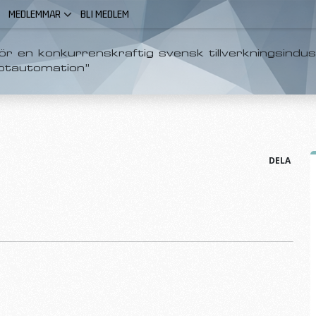
MEDLEMMAR
BLI MEDLEM
r en konkurrenskraftig svensk tillverkningsindus
otautomation”
DELA