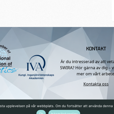
KONTAKT
Är du intresserad av att ve
SWIRA? Hör gärna av dig – v
mer om vårt arbete
Kontakta oss
n bästa upplevelsen på vår webbplats. Om du fortsätter att använda denn
Ok
Integritetspolicy