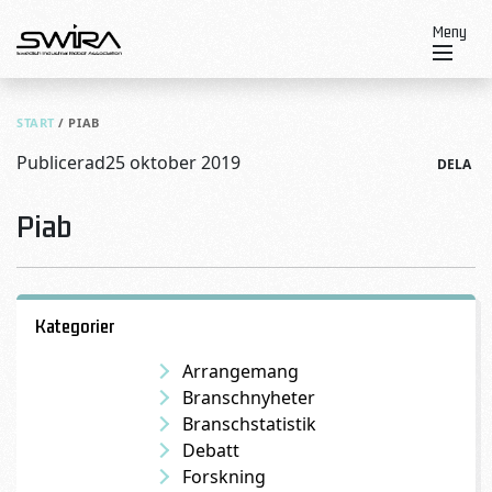
Skip to content
Meny
START
/
PIAB
Publicerad
25 oktober 2019
DELA
Piab
Kategorier
Arrangemang
Branschnyheter
Branschstatistik
Debatt
Forskning