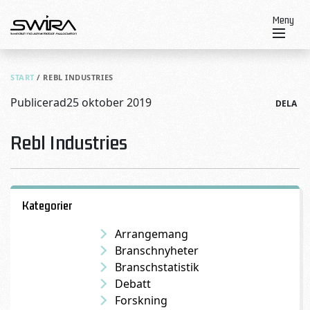
Skip to content
Meny
START
/
REBL INDUSTRIES
Publicerad
25 oktober 2019
DELA
Rebl Industries
Kategorier
Arrangemang
Branschnyheter
Branschstatistik
Debatt
Forskning