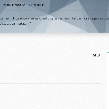
MEDLEMMAR
BLI MEDLEM
r en konkurrenskraftig svensk tillverkningsindus
otautomation”
DELA