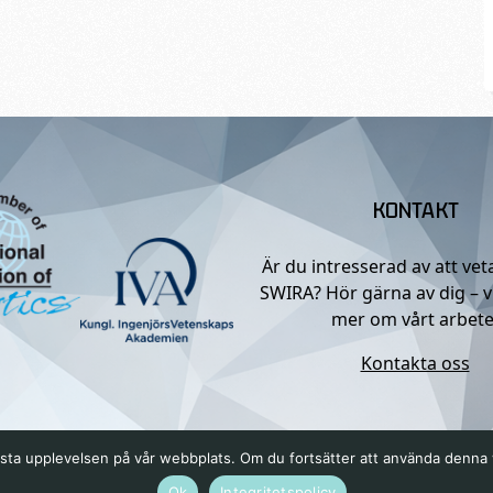
KONTAKT
Är du intresserad av att ve
SWIRA? Hör gärna av dig – v
mer om vårt arbete
Kontakta oss
n bästa upplevelsen på vår webbplats. Om du fortsätter att använda denn
Ok
Integritetspolicy