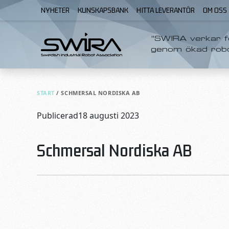
Skip to content
NYHETER
KUNSKAPSBANK
HITTA LEVERANTÖR
OM OSS
”SWIRA verkar fö
genom ökad rob
START
/
SCHMERSAL NORDISKA AB
Publicerad
18 augusti 2023
Schmersal Nordiska AB