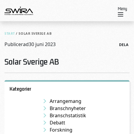
Skip to content
Meny
START
/
SOLAR SVERIGE AB
Publicerad
30 juni 2023
DELA
Solar Sverige AB
Kategorier
Arrangemang
Branschnyheter
Branschstatistik
Debatt
Forskning