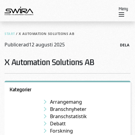
Skip to content
Meny
START
/
X AUTOMATION SOLUTIONS AB
Publicerad
12 augusti 2025
DELA
X Automation Solutions AB
Kategorier
Arrangemang
Branschnyheter
Branschstatistik
Debatt
Forskning