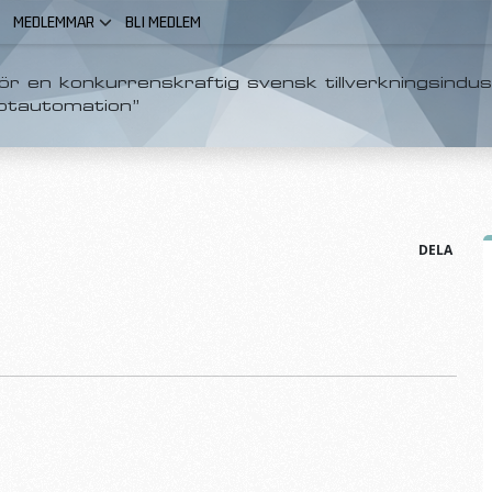
MEDLEMMAR
BLI MEDLEM
r en konkurrenskraftig svensk tillverkningsindus
otautomation”
DELA