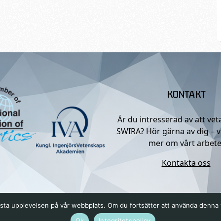
KONTAKT
Är du intresserad av att ve
SWIRA? Hör gärna av dig – v
mer om vårt arbete
Kontakta oss
n bästa upplevelsen på vår webbplats. Om du fortsätter att använda denn
Ok
Integritetspolicy