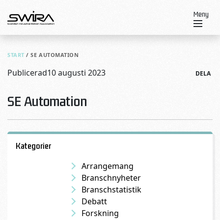
Skip to content
Meny
START
/
SE AUTOMATION
Publicerad
10 augusti 2023
DELA
SE Automation
Kategorier
Arrangemang
Branschnyheter
Branschstatistik
Debatt
Forskning