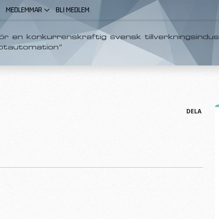
MEDLEMMAR
BLI MEDLEM
r en konkurrenskraftig svensk tillverkningsindus
otautomation”
DELA