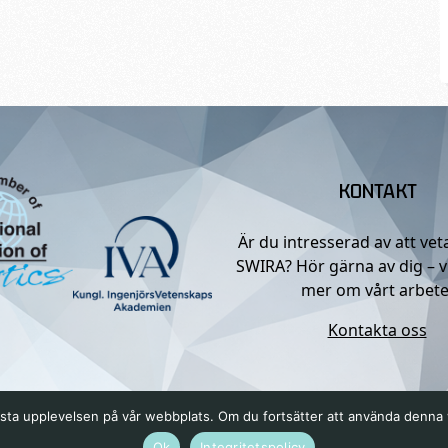
KONTAKT
Är du intresserad av att ve
SWIRA? Hör gärna av dig – v
mer om vårt arbete
Kontakta oss
n bästa upplevelsen på vår webbplats. Om du fortsätter att använda denn
Ok
Integritetspolicy