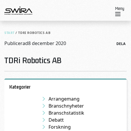
Skip to content
Meny
START
/
TDRI ROBOTICS AB
Publicerad
8 december 2020
DELA
TDRi Robotics AB
Kategorier
Arrangemang
Branschnyheter
Branschstatistik
Debatt
Forskning