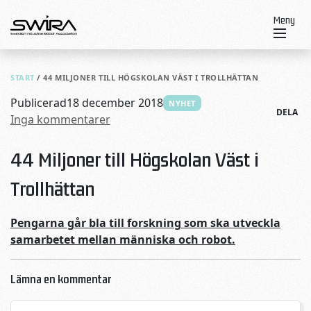
Skip to content
Meny
START
/
44 MILJONER TILL HÖGSKOLAN VÄST I TROLLHÄTTAN
Publicerad
18 december 2018
NYHET
DELA
Inga kommentarer
44 Miljoner till Högskolan Väst i
Trollhättan
Pengarna går bla till forskning som ska utveckla
samarbetet mellan människa och robot.
Lämna en kommentar