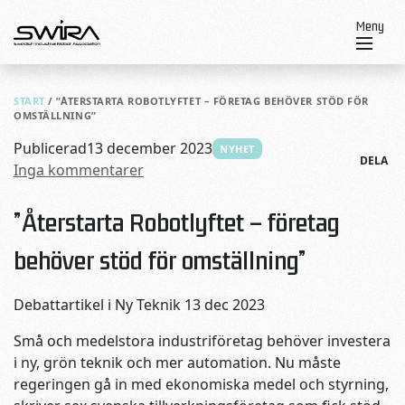
Skip to content
Meny
START
/
”ÅTERSTARTA ROBOTLYFTET – FÖRETAG BEHÖVER STÖD FÖR
OMSTÄLLNING”
Publicerad
13 december 2023
NYHET
DELA
Inga kommentarer
”Återstarta Robotlyftet – företag
behöver stöd för omställning”
Debattartikel i Ny Teknik 13 dec 2023
Små och medelstora industriföretag behöver investera
i ny, grön teknik och mer automation. Nu måste
regeringen gå in med ekonomiska medel och styrning,