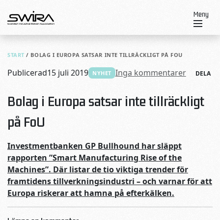
Skip to content
Meny
START
/
BOLAG I EUROPA SATSAR INTE TILLRÄCKLIGT PÅ FOU
Publicerad
15 juli 2019
Inga kommentarer
NYHET
DELA
Bolag i Europa satsar inte tillräckligt
på FoU
Investmentbanken GP Bullhound har släppt
rapporten ”Smart Manufacturing Rise of the
Machines”. Där listar de tio viktiga trender för
framtidens tillverkningsindustri – och varnar för att
Europa riskerar att hamna på efterkälken.