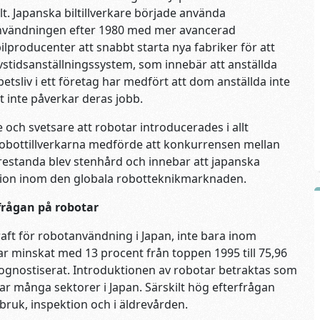
t. Japanska biltillverkare började använda
e användningen efter 1980 med mer avancerad
ilproducenter att snabbt starta nya fabriker för att
stidsanställningssystem, som innebär att anställda
arbetsliv i ett företag har medfört att dom anställda inte
t inte påverkar deras jobb.
 och svetsare att robotar introducerades i allt
robottillverkarna medförde att konkurrensen mellan
prestanda blev stenhård och innebar att japanska
sition inom den globala robotteknikmarknaden.
rfrågan på robotar
kraft för robotanvändning i Japan, inte bara inom
har minskat med 13 procent från toppen 1995 till 75,96
 prognostiserat. Introduktionen av robotar betraktas som
ar många sektorer i Japan. Särskilt hög efterfrågan
bruk, inspektion och i äldrevården.