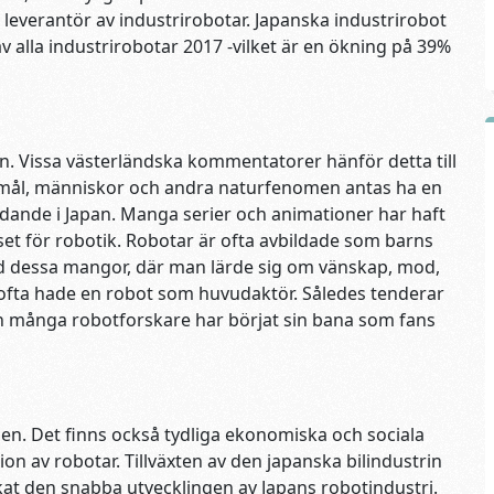
 leverantör av industrirobotar. Japanska industrirobot
av alla industrirobotar 2017 -vilket är en ökning på 39%
an. Vissa västerländska kommentatorer hänför detta till
remål, människor och andra naturfenomen antas ha en
ådande i Japan. Manga serier och animationer har haft
sset för robotik. Robotar är ofta avbildade som barns
d dessa mangor, där man lärde sig om vänskap, mod,
ofta hade en robot som huvudaktör. Således tenderar
ch många robotforskare har börjat sin bana som fans
ilden. Det finns också tydliga ekonomiska och sociala
ion av robotar. Tillväxten av den japanska bilindustrin
at den snabba utvecklingen av Japans robotindustri.