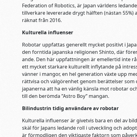
Federation of Robotics, är Japan världens ledande
tillverkare levererade drygt hälften (nästan 55%) 
räknat från 2016.
Kulturella influenser
Robotar uppfattas generellt mycket positivt i Jap
den forntida japanska religionen Shinto, där fö
ande. Den här uppfattningen är emellertid inte r
ett mycket starkare kulturellt inflytande på intre
vänner i mangor, en hel generation växte upp me
rättvisa och välgörenhet genom berättelser som 
japanerna att ha en vänlig känsla mot robotar o
till den berömda ”Astro Boy” mangan.
Bilindustrin tidig användare av robotar
Kulturella influenser är givetvis bara en del av b
skäl för Japans ledande roll i utveckling och adopt
är förmodligen den viktigaste faktorn som påverk