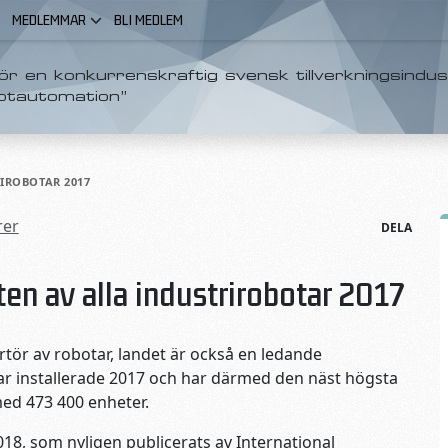
MEDLEMMAR
BLI MEDLEM
r en konkurrenskraftig svensk tillverkningsindus
otautomation”
RIROBOTAR 2017
rer
DELA
ten av alla industrirobotar 2017
rtör av robotar, landet är också en ledande
ar installerade 2017 och har därmed den näst högsta
med 473 400 enheter.
018, som nyligen publicerats av International