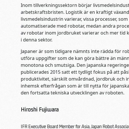
Inom tillverkningssektorn börjar livsmedelsindus
arbetskraftsbristen. Logistik är en kraftigt vä
livsmedelsindustrin varierar, vissa processer, so
automatiserade med robotar, medan andra proces
av robotar inom jordbruket varierar och mer tid 
i denna sektor.
Japaner är som tidigare nämnts inte rädda för r
utföra uppgifter som de kan göra bättre än männ
monotona och smutsiga. Den japanska regeringe
publicerades 2015 satt ett tydligt fokus på att p
produktivitet, särskilt omvårdnad, jordbruk och 
inhemsk efterfrågan som är till nytta för japanska
den fortsatta tekniska utvecklingen av roboten.
Hiroshi Fujiwara
IFR Executive Board Member for Asia, Japan Robot Associa