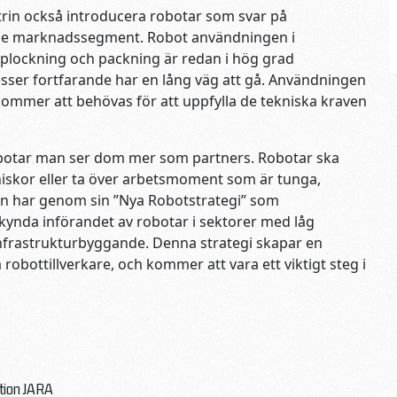
trin också introducera robotar som svar på
xande marknadssegment. Robot användningen i
m plockning och packning är redan i hög grad
ser fortfarande har en lång väg att gå. Användningen
kommer att behövas för att uppfylla de tekniska kraven
obotar man ser dom mer som partners. Robotar ska
iskor eller ta över arbetsmoment som är tunga,
n har genom sin ”Nya Robotstrategi” som
åskynda införandet av robotar i sektorer med låg
infrastrukturbyggande. Denna strategi skapar en
 robottillverkare, och kommer att vara ett viktigt steg i
tion JARA