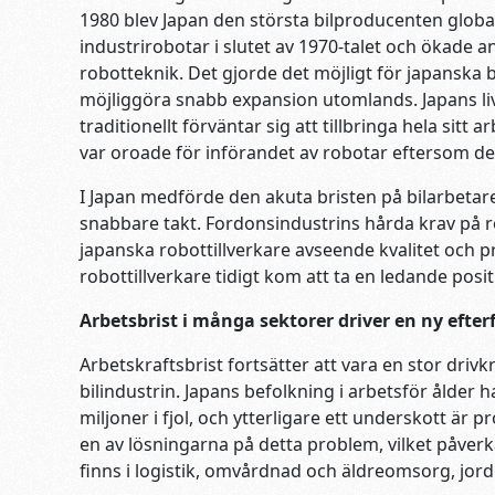
1980 blev Japan den största bilproducenten global
industrirobotar i slutet av 1970-talet och ökad
robotteknik. Det gjorde det möjligt för japanska b
möjliggöra snabb expansion utomlands. Japans liv
traditionellt förväntar sig att tillbringa hela sitt 
var oroade för införandet av robotar eftersom de
I Japan medförde den akuta bristen på bilarbetare
snabbare takt. Fordonsindustrins hårda krav på 
japanska robottillverkare avseende kvalitet och 
robottillverkare tidigt kom att ta en ledande po
Arbetsbrist i många sektorer driver en ny efte
Arbetskraftsbrist fortsätter att vara en stor driv
bilindustrin. Japans befolkning i arbetsför ålder 
miljoner i fjol, och ytterligare ett underskott är
en av lösningarna på detta problem, vilket påverk
finns i logistik, omvårdnad och äldreomsorg, jord