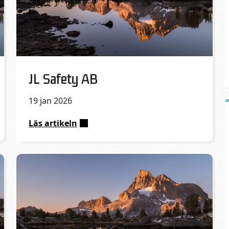
Published on:
JL Safety AB
19 jan 2026
Läs artikeln
:
JL
Safety
AB