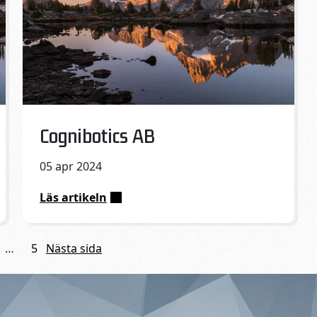
Published on:
Cognibotics AB
05 apr 2024
Läs artikeln
:
Cognibotics
AB
…
5
Nästa sida