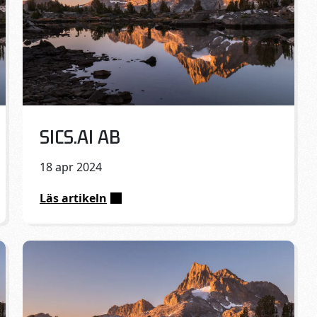
Published on:
SICS.AI AB
18 apr 2024
Läs artikeln
:
SICS.AI
AB