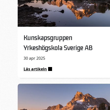
Published on:
Kunskapsgruppen
Yrkeshögskola Sverige AB
30 apr 2025
Läs artikeln
:
Kunskapsgruppen
Yrkeshögskola
Sverige
AB