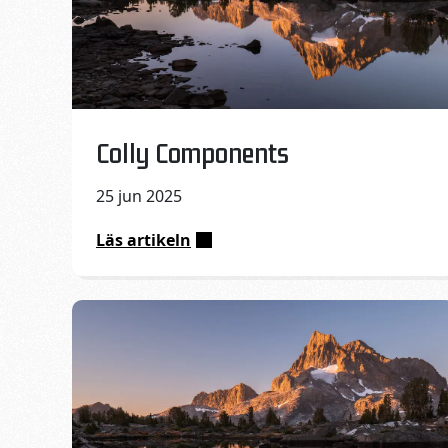
Published on:
Colly Components
25 jun 2025
Läs artikeln
:
Colly
Components