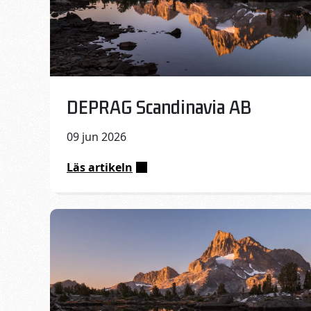
Published on:
DEPRAG Scandinavia AB
09 jun 2026
Läs artikeln
:
DEPRAG
Scandinavia
AB