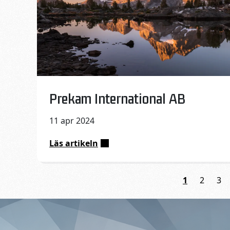
Published on:
Prekam International AB
11 apr 2024
Läs artikeln
:
Prekam
International
1
2
3
AB