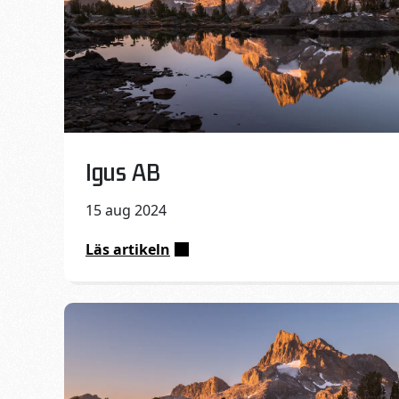
Published on:
Igus AB
15 aug 2024
Läs artikeln
:
Igus
AB