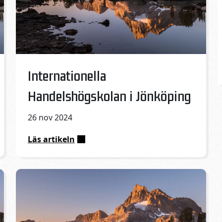
Published on:
Internationella
Handelshögskolan i Jönköping
26 nov 2024
Läs artikeln
:
Internationella
Handelshögskolan
i
Jönköping