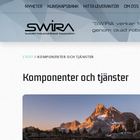
Skip to content
NYHETER
KUNSKAPSBANK
HITTA LEVERANTÖR
OM OSS
”SWIRA verkar fö
genom ökad rob
START
/
KOMPONENTER OCH TJÄNSTER
Komponenter och tjänster