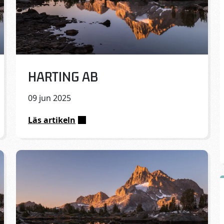
Published on:
HARTING AB
09 jun 2025
Läs artikeln
:
HARTING
AB