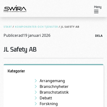
Skip to content
Meny
START
/
KOMPONENTER OCH TJÄNSTER
/
JL SAFETY AB
Publicerad
19 januari 2026
DELA
JL Safety AB
Kategorier
Arrangemang
Branschnyheter
Branschstatistik
Debatt
Forskning