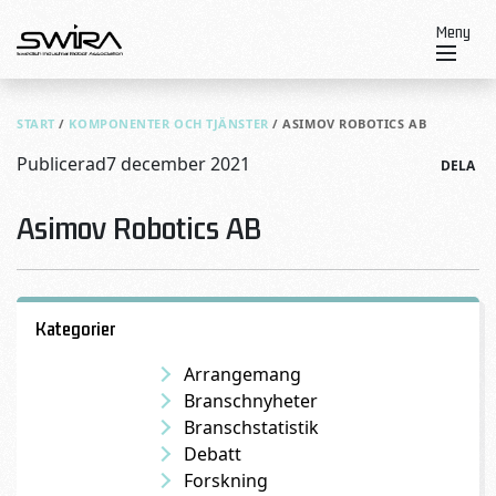
Skip to content
Meny
START
/
KOMPONENTER OCH TJÄNSTER
/
ASIMOV ROBOTICS AB
Publicerad
7 december 2021
DELA
Asimov Robotics AB
Kategorier
Arrangemang
Branschnyheter
Branschstatistik
Debatt
Forskning